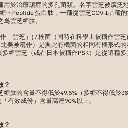
種用於治療頑症的多孔菌類。名字雲芝被廣泛地
 雲芝多糖 + Peptide 蛋白肽，一種從雲芝COV
之爲雲芝糖肽。
稱作「雲芝」) / 栓菌（同時在科學上被稱作雲芝) /
（在北美被稱作）是與此有機菌的相同有機形式
與多糖雲芝（或在日本被稱作PSK）是從這種
效？
糖肽的含量不得低於49.5%（多糖不得低於3
品的「有效成份」含量高達90%以上。
效？