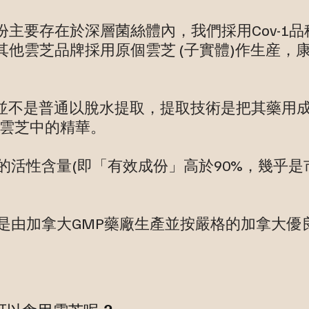
主要存在於深層菌絲體內，我們採用Cov-1
其他雲芝品牌採用原個雲芝 (子實體)作生産，
。
P 並不是普通以脫水提取，提取技術是把其藥用
是雲芝中的精華。
P 的活性含量(即「有效成份」高於90%，幾乎
 是由加拿大GMP藥廠生產並按嚴格的加拿大優良