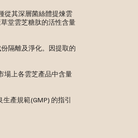
品種從其深層菌絲體提煉雲
康草堂雲芝糖肽的活性含量
成份隔離及淨化。因提取的
是市場上各雲芝產品中含量
生產規範(GMP) 的指引