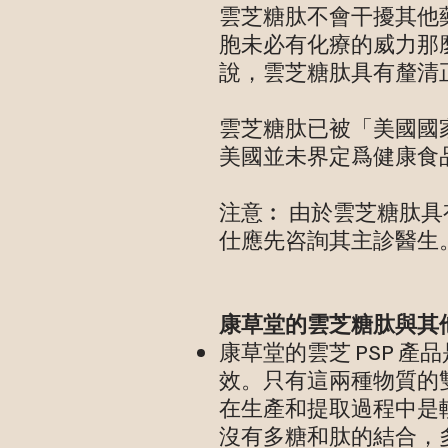
雲芝糖肽不會干擾其他
胞未必有化療的威力那
說，雲芝糖肽具有釐清
雲芝糖肽已被「美國國
美國並未界定爲健康食
注意︰ 由於雲芝糖肽
仕應先咨詢其主診醫生
康草堂的雲芝糖肽與其
康草堂的雲芝 PSP 
效。只有這兩種物質的
在生產和提取過程中是
沒有多糖和肽的結合，