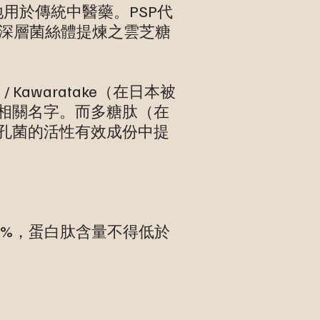
用於傳統中醫藥。PSP代
-1品種的深層菌絲體提煉之雲芝糖
 Kawaratake（在日本被
的相關名字。而多糖肽（在
多孔菌的活性有效成份中提
8%，蛋白肽含量不得低於