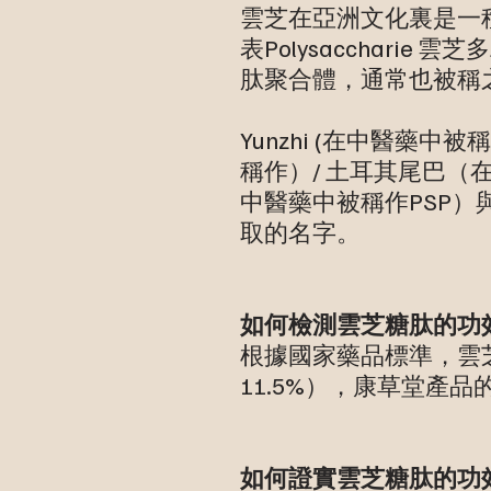
雲芝在亞洲文化裏是一
表Polysaccharie
肽聚合體，通常也被稱
Yunzhi (在中醫藥中被
稱作）/ 土耳其尾巴
中醫藥中被稱作PSP）
取的名字。
如何檢測雲芝糖肽的功
根據國家藥品標準，雲芝
11.5%），康草堂產
如何證實雲芝糖肽的功